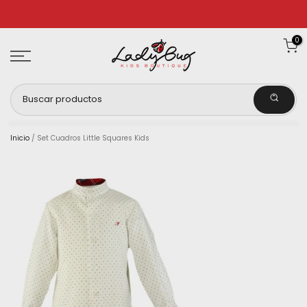
Ir
al
0
contenido
Inicio
/
Set Cuadros Little Squares Kids