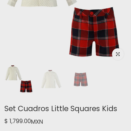
Haz clic pa
Set Cuadros Little Squares Kids
$ 1,799.00
MXN