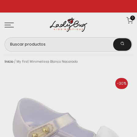
Ir
al
0
contenido
Inicio
/
My First Minimelissa Blanco Nacarado
-30%