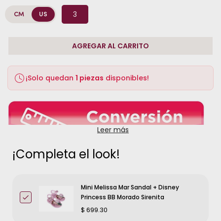
3
CM
US
AGREGAR AL CARRITO
¡Solo quedan
1 piezas
disponibles!
Leer más
¡Completa el look!
100% PVC reciclado, durables, flexibles e hipoalergénico,
Mini Melissa Mar Sandal + Disney
aroma a tutifruti, fabricados en Brasil
Princess BB Morado Sirenita
$ 699.30
TALLA UNICA: