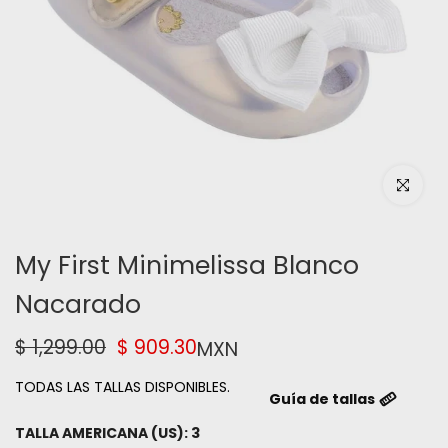
Haz clic pa
My First Minimelissa Blanco
Nacarado
$ 1,299.00
$ 909.30
MXN
TODAS LAS TALLAS DISPONIBLES.
Guía de tallas
TALLA AMERICANA (US):
3