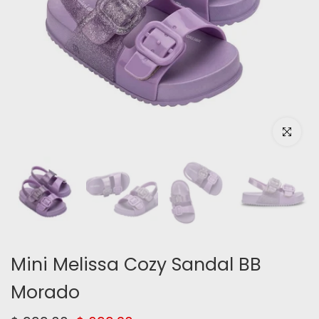
Haz clic pa
Mini Melissa Cozy Sandal BB
Morado