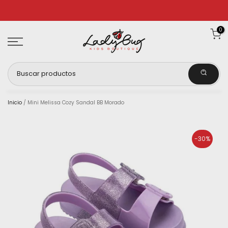
Ir
al
0
contenido
Inicio
/
Mini Melissa Cozy Sandal BB Morado
-30%