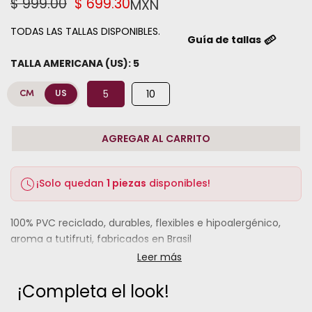
$ 999.00
$ 699.30
MXN
TODAS LAS TALLAS DISPONIBLES.
Guía de tallas
TALLA AMERICANA (US):
5
5
10
CM
US
AGREGAR AL CARRITO
¡Solo quedan
1 piezas
disponibles!
100% PVC reciclado, durables, flexibles e hipoalergénico,
aroma a tutifruti, fabricados en Brasil
Leer más
¡Completa el look!