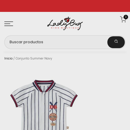
Ir
al
0
contenido
Inicio
/
Conjunto Summer Navy