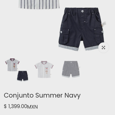
Haz clic pa
Conjunto Summer Navy
$ 1,399.00
MXN