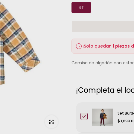
4T
¡Solo quedan
1 piezas
d
Camisa de algodón con esta
¡Completa el loo
Set Burd
$ 1,699.0
Haz clic para ampliar