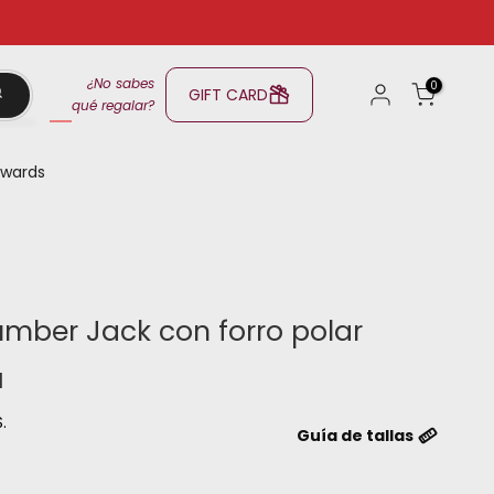
¿No sabes
0
GIFT CARD
qué regalar?
wards
mber Jack con forro polar
N
.
Guía de tallas