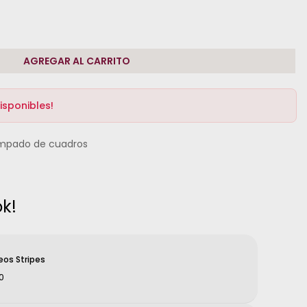
AGREGAR AL CARRITO
isponibles!
mpado de cuadros
k!
eos Stripes
0