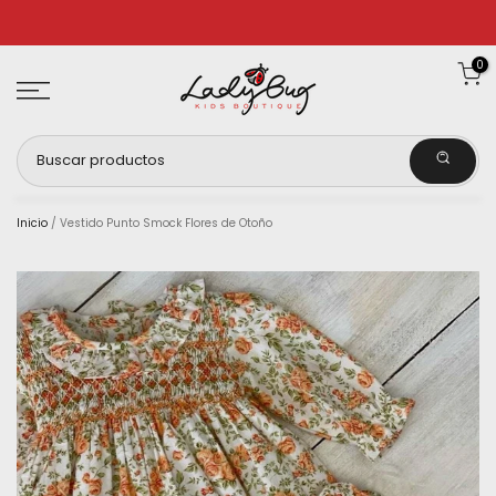
Ir
al
0
contenido
Inicio
/
Vestido Punto Smock Flores de Otoño