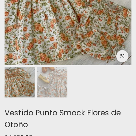
Haz clic pa
Vestido Punto Smock Flores de
Otoño