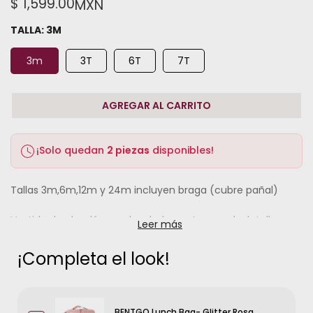
$ 1,599.00
MXN
TALLA:
3M
3m
3T
6T
7T
AGREGAR AL CARRITO
¡Solo quedan
2 piezas
disponibles!
Tallas 3m,6m,12m y 24m incluyen braga (cubre pañal)
Vestido de algodón con bordado punto smock, detalle en
Leer más
cuello y mangas
¡Completa el look!
BENTGO Lunch Bag- Glitter Rosa