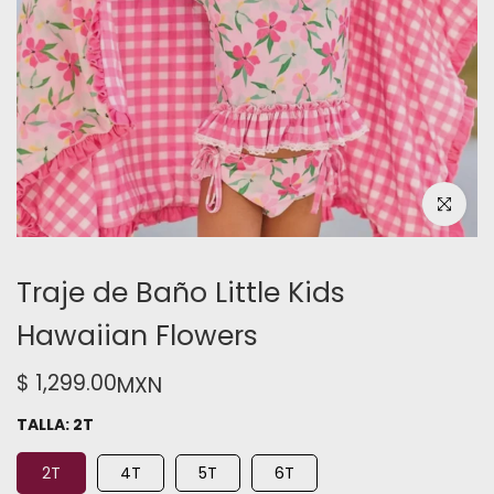
Haz clic pa
Traje de Baño Little Kids
Hawaiian Flowers
$ 1,299.00
MXN
TALLA:
2T
2T
4T
5T
6T