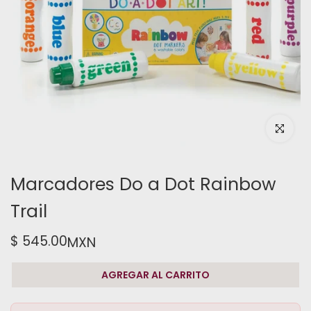
Haz clic pa
Marcadores Do a Dot Rainbow
Trail
$ 545.00
MXN
AGREGAR AL CARRITO