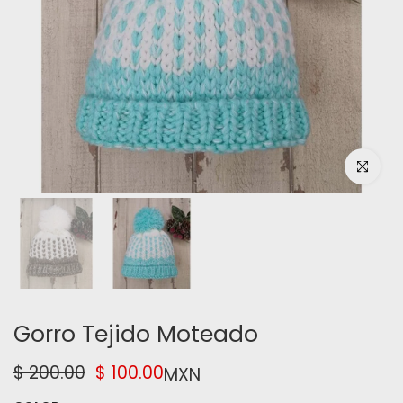
Haz clic pa
Gorro Tejido Moteado
$ 200.00
$ 100.00
MXN