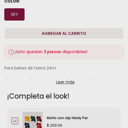
COLOR:
SKY
AGREGAR AL CARRITO
¡Solo quedan
3 piezas
disponibles!
Para bebes de hasta 24m
Calientito y Cómodo ideal para la temporada.
Leer más
¡Completa el look!
Moño con clip Heidy Par
$ 200.00