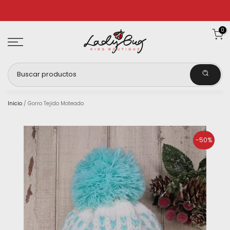
Ir
al
0
contenido
Inicio
/
Gorro Tejido Moteado
-50%