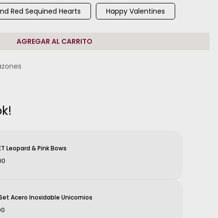
nd Red Sequined Hearts
Happy Valentines
AGREGAR AL CARRITO
azones
k!
T Leopard & Pink Bows
00
et Acero Inoxidable Unicornios
00