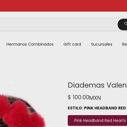
Hermanos Combinados
Gift card
Sucursales
Re
Diademas Valen
$ 100.00
MXN
ESTILO:
PINK HEADBAND RED
Pink Headband Red Hearts