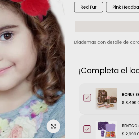
Red Fur
Pink Headba
Diademas con detalle de cor
¡Completa el loo
BONUS SE
$ 3,499.
BENTGO S
Haz clic para ampliar
$ 2,999.