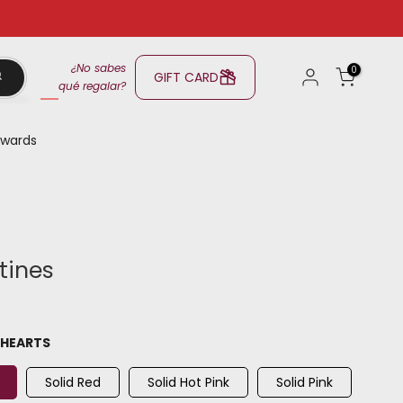
¿No sabes
0
GIFT CARD
qué regalar?
wards
tines
 HEARTS
Solid Red
Solid Hot Pink
Solid Pink