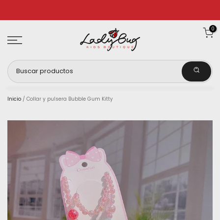
Ir
al
0
contenido
Inicio
/
Collar y pulsera Bubble Gum Kitty