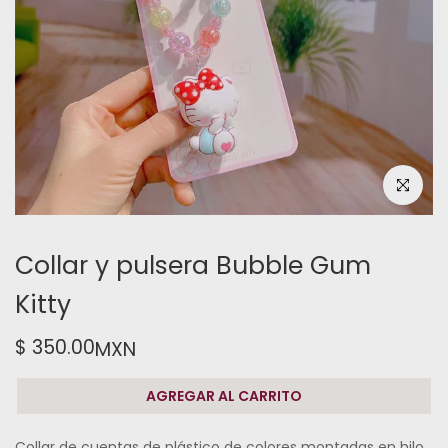
Haz clic pa
Collar y pulsera Bubble Gum
Kitty
$ 350.00
MXN
AGREGAR AL CARRITO
Collar de cuentas de plástico de colores montadas en hilo