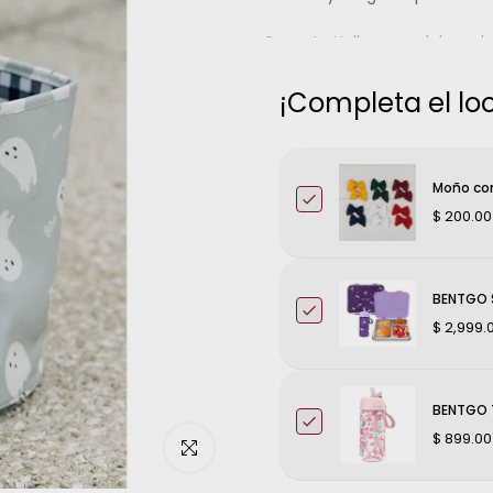
Canasta Halloween elaborada
Medidas 10 pulgadas x 9 pulg
¡Completa el loo
Moño con
$ 200.00
BENTGO S
$ 2,999.
BENTGO T
$ 899.00
Haz clic para ampliar