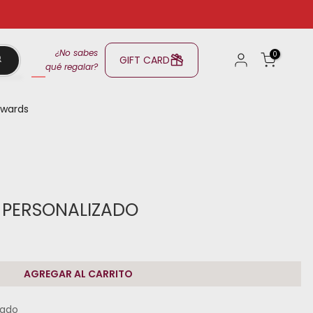
¿No sabes
0
GIFT CARD
qué regalar?
wards
N PERSONALIZADO
AGREGAR AL CARRITO
zado