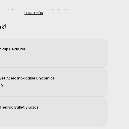
 en tela estampada con doble vista.
Leer más
adas, diametro de 32 pulgadas.
k!
 clip Heidy Par
et Acero Inoxidable Unicornios
00
hermo Ballet y Lazos