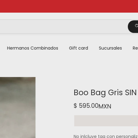
Hermanos Combinados
Gift card
Sucursales
Re
Boo Bag Gris SI
$ 595.00
MXN
No inlcluye tag con personali