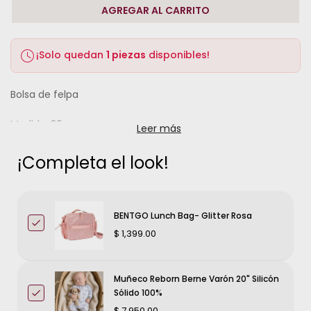
AGREGAR AL CARRITO
¡Solo quedan
1 piezas
disponibles!
Bolsa de felpa
Medida: 20cm
Leer más
¡Completa el look!
BENTGO Lunch Bag- Glitter Rosa
$ 1,399.00
Muñeco Reborn Berne Varón 20" Silicón
Sólido 100%
$ 7,950.00