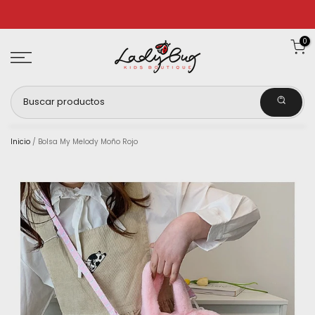
Ir
al
0
contenido
Inicio
/
Bolsa My Melody Moño Rojo