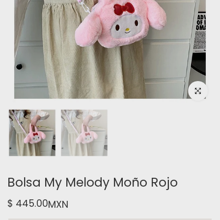
Haz clic pa
Bolsa My Melody Moño Rojo
$ 445.00
MXN