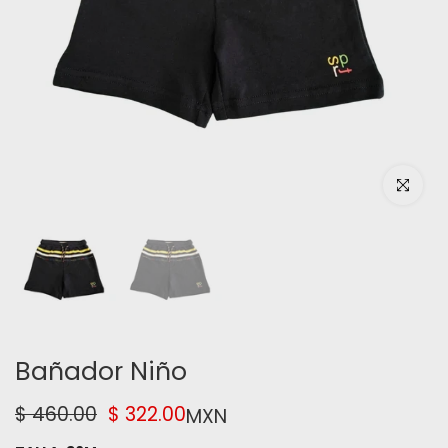
Haz clic pa
Bañador Niño
$ 460.00
$ 322.00
MXN