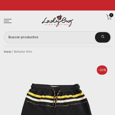
Ir
al
0
contenido
Inicio
/
Bañador Niño
-30%