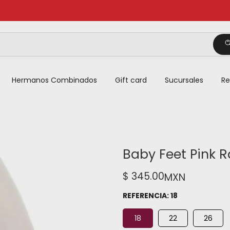
Hermanos Combinados
Gift card
Sucursales
Re
Baby Feet Pink R
$ 345.00
MXN
REFERENCIA:
18
18
22
26