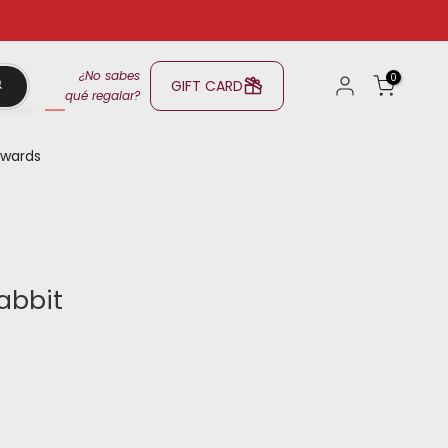
¿No sabes
0
GIFT CARD
qué regalar?
wards
abbit