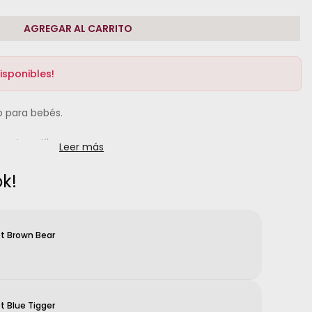
AGREGAR AL CARRITO
isponibles!
o para bebés.
 este estilo:
Leer más
 REFERENCIA, NO ES LA TALLA.
k!
t Brown Bear
t Blue Tigger