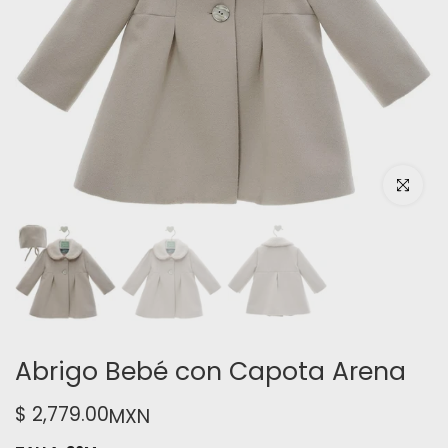
Haz clic pa
Abrigo Bebé con Capota Arena
$ 2,779.00
MXN