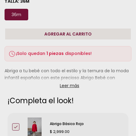
TALLA:
36M
36m
AGREGAR AL CARRITO
¡Solo quedan
1 piezas
disponibles!
Abriga a tu bebé con todo el estilo y la ternura de la moda
infantil española con este precioso Abrigo Bebé con
Capota en color arena, de la reconocida marca MARTA Y
Leer más
PAULA. Un conjunto elegante, cálido y atemporal, perfecto
para los primeros inviernos de los más pequeños y para
¡Completa el look!
esas ocasiones que merecen una prenda especial.
Como se muestra en la imagen, este encantador conjunto
Abrigo Básico Rojo
incluye el abrigo y su capota a juego, confeccionados en
$ 2,999.00
un suave tejido tipo paño en delicado tono arena (beige