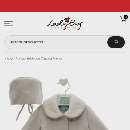
Ir
al
0
contenido
Inicio
/
Abrigo Bebé con Capota Arena