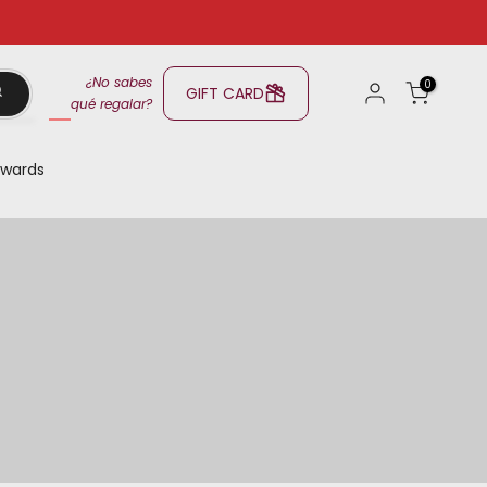
¿No sabes
0
GIFT CARD
qué regalar?
wards