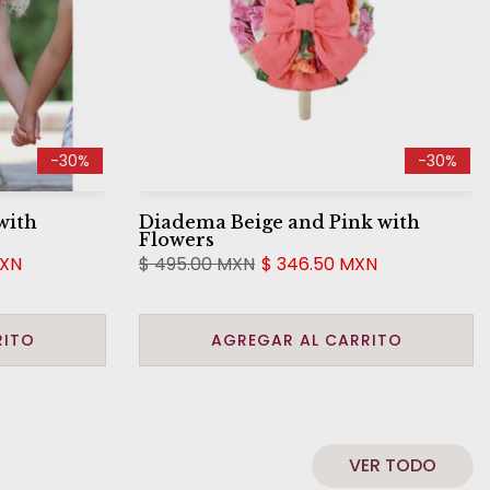
-30%
-30%
with
Diadema Beige and Pink with
Flowers
MXN
$ 495.00 MXN
$ 346.50 MXN
RITO
AGREGAR AL CARRITO
VER TODO