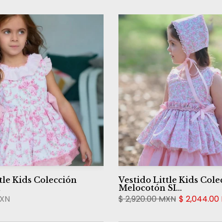
tle Kids Colección
Vestido Little Kids Cole
a
Melocotón SI...
MXN
$ 2,920.00 MXN
$ 2,044.00