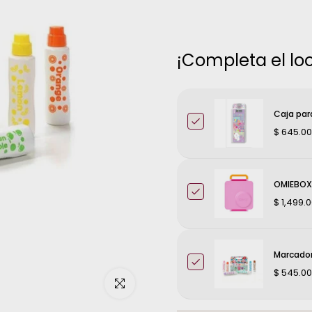
¡Completa el loo
Caja para
$ 645.00
OMIEBOX 
$ 1,499.
Marcado
$ 545.00
Haz clic para ampliar