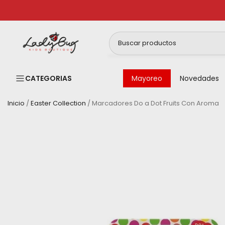
Ir
al
contenido
CATEGORIAS
Mayoreo
Novedades
Inicio
/
Easter Collection
/
Marcadores Do a Dot Fruits Con Aroma