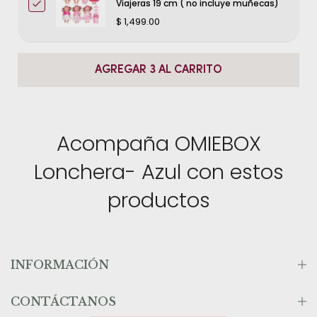
ALTA CALIDAD - Exterior de nylon de primera calidad con
Viajeras 19 cm ( no incluye muñecas)
forro ripstop ligero y resistente a los derrames. Sin PVC, BPA
$ 1,499.00
y Ftalato. Echa un vistazo a nuestra familia de productos
OmieBox
AGREGAR 3 AL CARRITO
Grado de edad recomendado: más de 3 años de edad
Acompaña OMIEBOX
Lonchera- Azul con estos
productos
INFORMACIÓN
CONTÁCTANOS