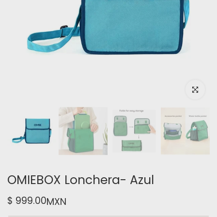
Haz clic pa
OMIEBOX Lonchera- Azul
$ 999.00
MXN