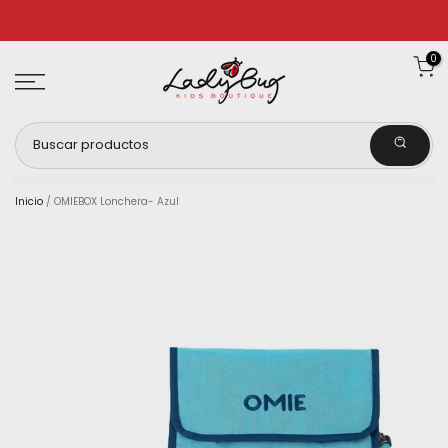
Ir
al
0
contenido
Inicio
/
OMIEBOX Lonchera- Azul